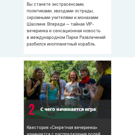
Вы станете экстрасенсами,
вы инопланетянин, то захватить Землю!
политиками, звездами эстрады,
скромными учителями и монахами
Шаолиня. Впереди — тайная VIP-
вечеринка и сенсационная новость:
в международном Парке Развлечений
разбился инопланетный корабль.
2
С чего начинается игра
Квестория «Секретная вечеринка»
начинается с распределения ролей