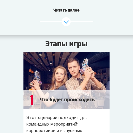
Но гвоздь программы еще впереди. Гости в нетерпении
Читать далее
перешептываются. Ведь, если слухи не врут, они вот-
вот увидят и даже смогут приобрести поразительные
предметы, найденные на разбившейся летающей
тарелке!
Этапы игры
Все ждут небывалых чудес.
Но кто мог предположить, что им придется иметь дело
с настоящими инопланетянами и заговором
космического масштаба?
Кому пришло бы в голову, что здесь и сейчас решится
1
Что будет происходить
судьба планеты Земля?!
Вам предстоит: собрать неизвестный космический
Этот сценарий подходит для
прибор, расследовать крушение летающей тарелки,
командных мероприятий:
предотвратить захват Земли инопланетянами — а если
корпоративов и выпускных.