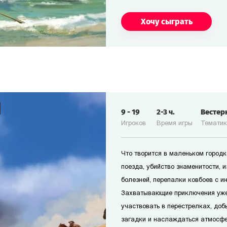
Хочу сыграть
9
-
19
2-3
ч.
Вестер
Игроков
Время игры
Темати
Что творится в маленьком городк
поезда, убийство знаменитости, 
болезней, перепалки ковбоев с и
Захватывающие приключения уже
участвовать в перестрелках, доб
загадки и наслаждаться атмосфе