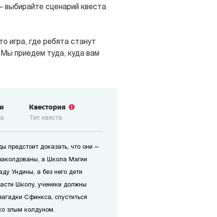
 — выбирайте сценарий квеста
о игра, где ребята станут
 Мы приедем туда, куда вам
зи
Квестория
ка
Тип квеста
ы предстоит доказать, что они —
заколдованы, а Школа Магии
аду Ундины, а без него дети
пасти Школу, ученики должны
 загадки Сфинкса, спуститься
со злым колдуном.