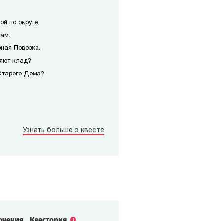
ой по округе.
чам.
рная Повозка.
няют клад?
Старого Дома?
Узнать больше о квесте
ючения
Квестория