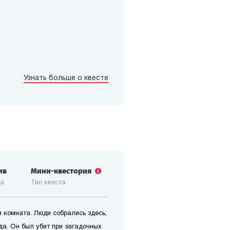
Узнать больше о квесте
ив
Мини-квестория
ка
Тип квеста
 комната. Люди собрались здесь,
да. Он был убит при загадочных