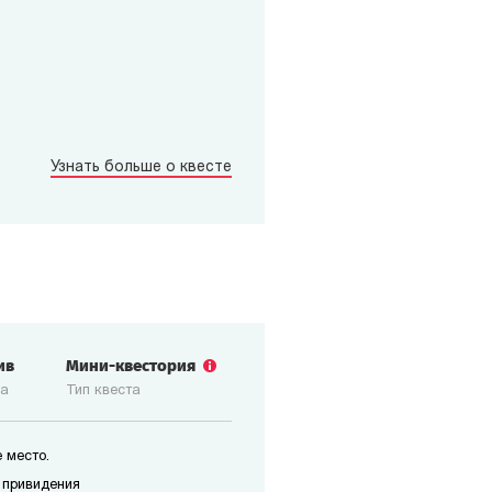
Узнать больше о квесте
ив
Мини-квестория
ка
Тип квеста
 место.
 привидения