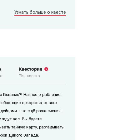
Узнать больше о квесте
н
Квестория
ка
Тип квеста
е Бонанзе?! Наглое ограбление
изобретение лекарства от всех
ндейцами — те ещё развлечения!
 ждут вас. Вы будете
ывать тайную карту, разгадывать
рой Дикого Запада.