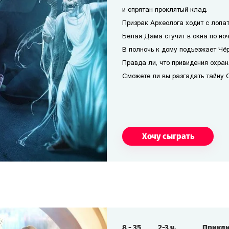
и спрятан проклятый клад.
Призрак Археолога ходит с лопат
Белая Дама стучит в окна по но
В полночь к дому подъезжает Чё
Правда ли, что привидения охра
Сможете ли вы разгадать тайну 
Хочу сыграть
8
-
35
2-3
ч.
Прикл