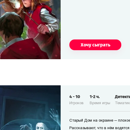
Хочу сыграть
4
-
10
1-2
ч.
Детект
Игроков
Время игры
Темати
Старый Дом на окраине — плохое
Рассказывают, что в нём водятся