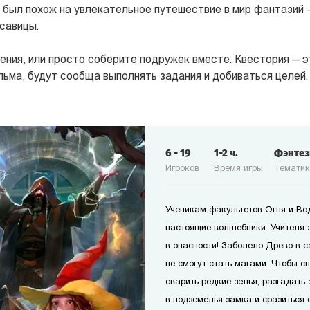
к был похож на увлекательное путешествие в мир фантазий
савицы.
ния, или просто соберите подружек вместе. Квестория — эт
льма, будут сообща выполнять задания и добиваться целей.
6
-
19
1-2
ч.
Фэнте
Игроков
Время игры
Темати
Ученикам факультетов Огня и Вод
настоящие волшебники. Учителя 
в опасности! Заболело Древо в с
не смогут стать магами. Чтобы с
сварить редкие зелья, разгадать
в подземелья замка и сразиться 