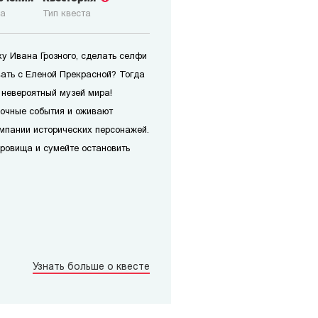
ка
Тип квеста
у Ивана Грозного, сделать селфи
вать с Еленой Прекрасной? Тогда
 невероятный музей мира!
дочные события и оживают
омпании исторических персонажей.
кровища и сумейте остановить
Узнать больше о квесте