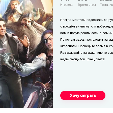
Игроков
Время игры
Темати
Всегда мечтали подержать за рук
с вождём викингов или побеседо
вам в новую реальность, в самый
По ночам здесь происходят зага
экспонаты. Проведите время в к
Разгадывайте загадки, ищите со
надвигающийся Конец света!
Хочу сыграть