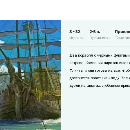
8
-
32
2-3
ч.
Прикл
Игроков
Время игры
Темати
Два корабля с чёрными флагами 
острова. Компания пиратов ищет
Флинта, и они готовы на все, чт
достанется заветный клад? Вас 
дуэли на шпагах, любовные прикл