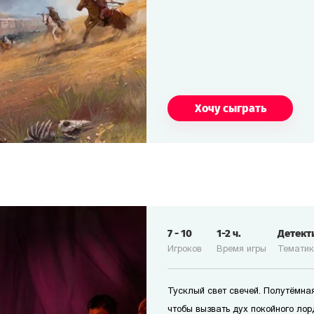
Хочу сыграть
7
-
10
1-2
ч.
Детект
Игроков
Время игры
Темати
Тусклый свет свечей. Полутёмная
чтобы вызвать дух покойного лор