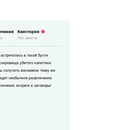
ючения
Квестория
ка
Тип квеста
встретились в тихой бухте
 сокровища убитого капитана
обы получить желаемое. Кому же
ждет необычное развлечение:
ючения, интриги и заговоры!