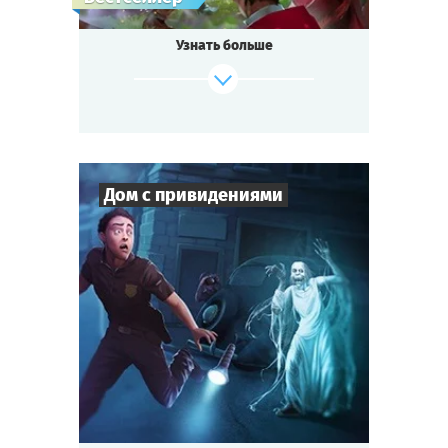
Узнать больше
Дом с привидениями
Cыграть
Смотреть сценарий
4
-
10
Игроков
1-2
ч.
Время игры
Детектив
Тематика
Мини-квестория
Тип квеста
Старый Дом на окраине — плохое место.
Рассказывают, что в нём водятся
привидения