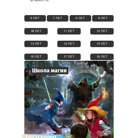
в квесте.
6 ЛЕТ
7 ЛЕТ
8 ЛЕТ
9 ЛЕТ
10 ЛЕТ
11 ЛЕТ
12 ЛЕТ
13 ЛЕТ
14 ЛЕТ
15 ЛЕТ
16 ЛЕТ
17 ЛЕТ
18 ЛЕТ
Школа магии
6
-
19
Игроков
1-2
ч.
Время игры
Фэнтези
Тематика
Квестория
Тип квеста
Бестселлер