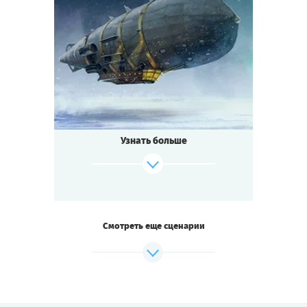
7
-
10
Игроков
1-2
ч.
Время игры
Стимпанк
Тематика
Мини-квестория
Тип квеста
Век паровых машин и гениальных
открытий!
Знаменитый инженер Гарин изобретает
Узнать больше
лучевую пушку,
способную пробить льды Арктики для
добычи
полезных ископаемых. Для сбора средств
на постройку
он организует полёт дирижабля
Смотреть еще сценарии
через Северный полюс.
Пассажиры наслаждаются северным
сиянием
и искусством приглашённых на борт
фокусников.