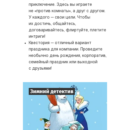
приключение. Здесь вы играете
не «против комнаты», а друг с другом.
У каждого — свои цели. Чтобы
их достичь, общайтесь,
договаривайтесь, флиртуйте, плетите
интриги!
Квестория — отличный вариант
праздника для компании. Проведите
необычно день рождения, корпоратив,
семейный праздник или выходной
с друзьями!
Зимний детектив
7
-
10
Игроков
1-2
ч.
Время игры