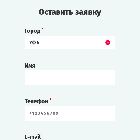
Но после одного из фокусов инженера
Оставить заявку
находят мёртвым!
Cыграть
Смотреть сценарий
Город
Уфа
Имя
Телефон
E-mail