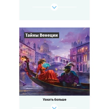
изобретение удивительного лекарства от
всех
болезней — не слишком ли много событий
для маленького городка?
Будь готов к приключениям, если ты...
Тайны Венеции
где-то на Диком Западе!
Cыграть
Смотреть сценарий
8
-
19
Игроков
2-3
ч.
Время игры
Интриги
Тематика
Квестория
Тип квеста
Кто не слышал о знаменитом
Венецианском бале?
Ночь расцвечена фейерверками, играют
Узнать больше
лучшие
музыканты, красивейшие женщины